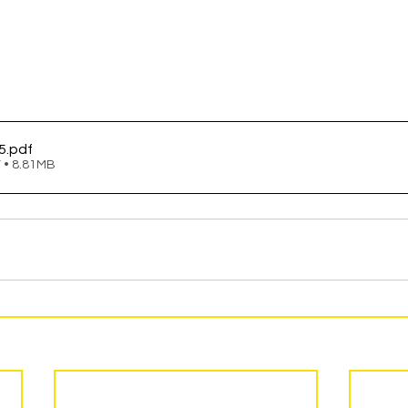
5
.pdf
 • 8.81MB