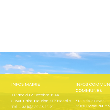
INFOS MAIRIE
INFOS COMMUN
COMMUNES
1 Place du 2 Octobre 1944
88560 Saint-Maurice-Sur-Moselle
8 Rue de la Favée
88160 Fresse-sur-Mo
Tél : + 33 (0)3 29 25 11 21