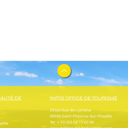
AUTÉ DE
INFOS OFFICE DE TOURISME
28 bis Rue de Lorraine
88560 Saint-Maurice-Sur-Moselle
Tél : + 33 (0)3 56 11 00 90
selle