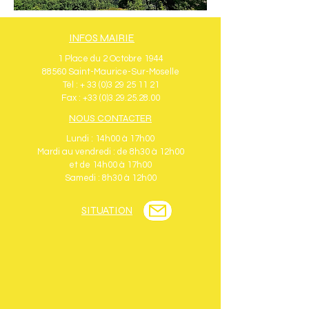
INFOS MAIRIE
1 Place du 2 Octobre 1944
88560 Saint-Maurice-Sur-Moselle
Tél : + 33 (0)3 29 25 11 21
Fax : +33 (0)3.29.25.28.00
NOUS CONTACTER
Lundi : 14h00 à 17h00
Mardi au vendredi : de 8h30 à 12h00
et de 14h00 à 17h00
Samedi : 8h30 à 12h00
SITUATION