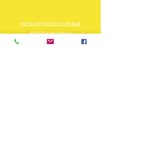
INFOS OFFICE DE TOURISME
28 bis Rue de Lorraine
88560 Saint-Maurice-Sur-Moselle
Tél : + 33 (0)3 56 11 00 90
www.ballons-hautes-vosges.com
Horaires d'ouverture période de vacances
scolaires :
du lundi au samedi de 9h à 12h et de 14h à
18h dimanche de 9h à 12h
Horaires d'ouverture hors vacances
scolaires :
du lundi au samedi de 9h à 12h et de 14h à
17h
INFOS COMMUNAUTÉ DE
COMMUNES
8 Rue de la Favée
88160 Fresse-sur-Moselle