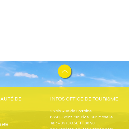
AUTÉ DE
INFOS OFFICE DE TOURISME
28 bis Rue de Lorraine
88560 Saint-Maurice-Sur-Moselle
Tél : + 33 (0)3 56 11 00 90
selle