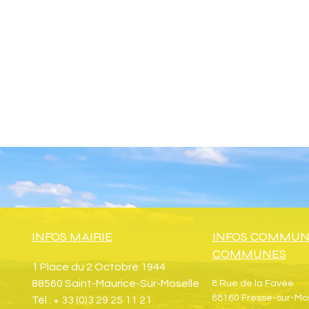
INFOS MAIRIE
INFOS COMMUN
COMMUNES
1 Place du 2 Octobre 1944
88560 Saint-Maurice-Sur-Moselle
8 Rue de la Favée
88160 Fresse-sur-Mo
Tél : + 33 (0)3 29 25 11 21