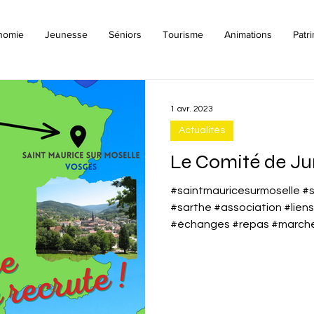
nomie
Jeunesse
Séniors
Tourisme
Animations
Patr
1 avr. 2023
Actualités
Le Comité de Ju
#saintmauricesurmoselle #
#sarthe #association #lien
#échanges #repas #marchep