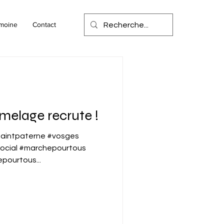
imoine
Contact
melage recrute !
saintpaterne #vosges
social #marchepourtous
ourtous...