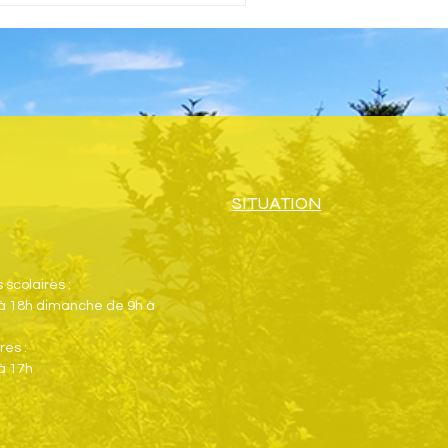
SITUATION
scolaires :
 à 18h dimanche de 9h à
res :
à 17h