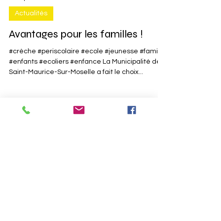
21 sept. 2024
Actualités
Avantages pour les familles !
#crèche #periscolaire #ecole #jeunesse #famille
#enfants #ecoliers #enfance La Municipalité de
Saint-Maurice-Sur-Moselle a fait le choix...
INFOS MAIRIE
1 Place du 2 Octobre 1944