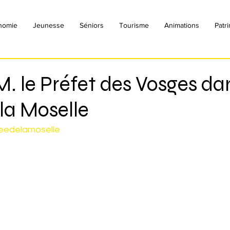
nomie
Jeunesse
Séniors
Tourisme
Animations
Patr
 M. le Préfet des Vosges da
 la Moselle
leedelamoselle