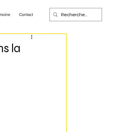
imoine
Contact
ns la