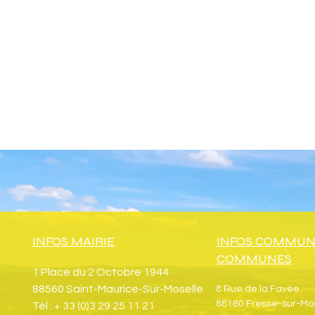
INFOS MAIRIE
INFOS COMMUN
COMMUNES
1 Place du 2 Octobre 1944
88560 Saint-Maurice-Sur-Moselle
8 Rue de la Favée
88160 Fresse-sur-Mo
Tél : + 33 (0)3 29 25 11 21