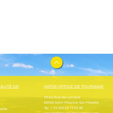
AUTÉ DE
INFOS OFFICE DE TOURISME
28 bis Rue de Lorraine
88560 Saint-Maurice-Sur-Moselle
Tél : + 33 (0)3 56 11 00 90
selle