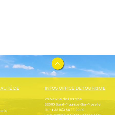
AUTÉ DE
INFOS OFFICE DE TOURISME
28 bis Rue de Lorraine
88560 Saint-Maurice-Sur-Moselle
Tél : + 33 (0)3 56 11 00 90
selle