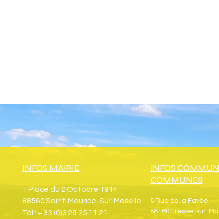
INFOS MAIRIE
INFOS COMMUN
COMMUNES
1 Place du 2 Octobre 1944
88560 Saint-Maurice-Sur-Moselle
8 Rue de la Favée
88160 Fresse-sur-Mo
Tél : + 33 (0)3 29 25 11 21