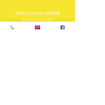
INFOS OFFICE DE TOURISME
28 bis Rue de Lorraine
88560 Saint-Maurice-Sur-Moselle
Tél : + 33 (0)3 56 11 00 90
www.ballons-hautes-vosges.com
Horaires d'ouverture période de vacances
scolaires :
du lundi au samedi de 9h à 12h et de 14h à
18h dimanche de 9h à 12h
Horaires d'ouverture hors vacances
scolaires :
du lundi au samedi de 9h à 12h et de 14h à
17h
INFOS COMMUNAUTÉ DE
COMMUNES
8 Rue de la Favée
88160 Fresse-sur-Moselle
Tél : + 33 (0)3 29 62 05 02