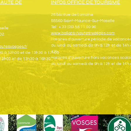
AUTÉ DE
INFOS OFFICE DE TOURISME
28 bis Rue de Lorraine
88560 Saint-Maurice-Sur-Moselle
Tél : + 33 (0)3 56 11 00 90
selle
www.ballons-hautes-vosges.com
 02
Horaires d'ouverture période de vacances 
du lundi au samedi de 9h à 12h et de 14h
utesvosges.fr
12h
h30 à 12h00 et de 13h30 à 17h00
Horaires d'ouverture hors vacances scolai
 12h00 et de 13h30 à 16h30
du lundi au samedi de 9h à 12h et de 14h 