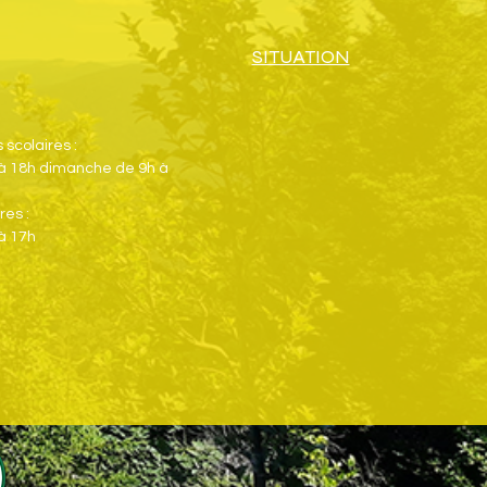
SITUATION
scolaires :
 à 18h dimanche de 9h à
res :
à 17h