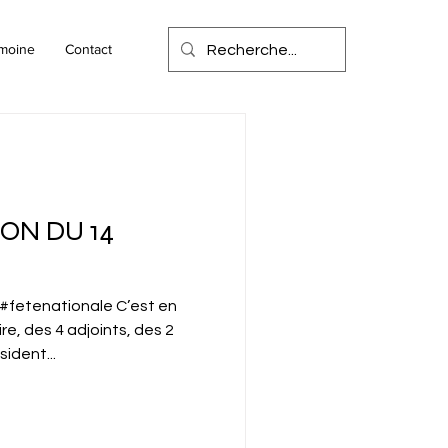
imoine
Contact
N DU 14
#fetenationale C’est en
e, des 4 adjoints, des 2
ident...