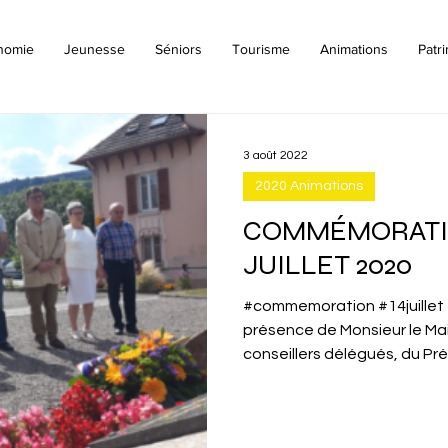
nomie
Jeunesse
Séniors
Tourisme
Animations
Patr
3 août 2022
2020 Animations
COMMÉMORATIO
JUILLET 2020
#commemoration #14juillet 
présence de Monsieur le Mair
conseillers délégués, du Prés