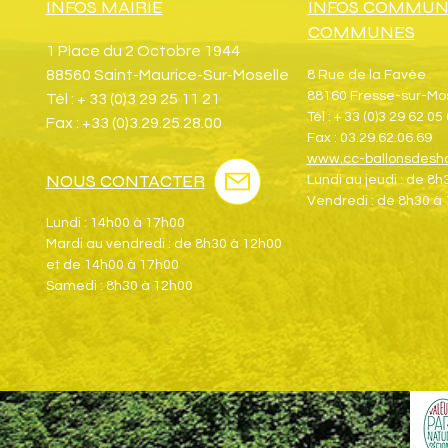
INFOS MAIRIE
INFOS COMMUN
COMMUNES
1 Place du 2 Octobre 1944
88560 Saint-Maurice-Sur-Moselle
8 Rue de la Favée
88160 Fresse-sur-Mo
Tél : + 33 (0)3 29 25 11 21
Tél : + 33 (0)3 29 62 05
Fax : +33 (0)3.29.25.28.00
Fax : 03.29.62.06.69
www.cc-ballonsdesha
NOUS CONTACTER
Lundi au jeudi : de 8
Vendredi : de 8h30 à
Lundi : 14h00 à 17h00
Mardi au vendredi : de 8h30 à 12h00
et de 14h00 à 17h00
Samedi : 8h30 à 12h00