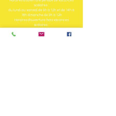
Horaires d'ouverture période de vacances
scolaires :
du lundi au samedi de 9h à 12h et de 14h à
18h dimanche de 9h à 12h
Horaires d'ouverture hors vacances
scolaires :
du lundi au samedi de 9h à 12h et de 14h à
17h
INFOS COMMUNAUTÉ DE
COMMUNES
8 Rue de la Favée
88160 Fresse-sur-Moselle
Tél : + 33 (0)3 29 62 05 02
Fax : 03.29.62.06.69
www.cc-ballonsdeshautesvosges.fr
Lundi au jeudi : de 8h30 à 12h00 et de
13h30 à 17h00
Vendredi : de 8h30 à 12h00 et de 13h30
à 16h30