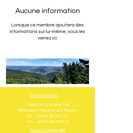
Aucune information
Lorsque ce membre ajoutera des
informations sur lui-même, vous les
verrez ici.
INFOS MAIRIE
1 Place du 2 Octobre 1944
88560 Saint-Maurice-Sur-Moselle
Tél : + 33 (0)3 29 25 11 21
Fax : +33 (0)3.29.25.28.00
NOUS CONTACTER