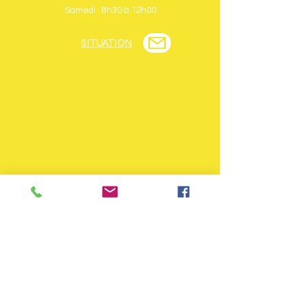
Samedi : 8h30 à 12h00
SITUATION
INFOS OFFICE DE TOURISME
28 bis Rue de Lorraine
88560 Saint-Maurice-Sur-Moselle
Tél : + 33 (0)3 56 11 00 90
www.ballons-hautes-vosges.com
Horaires d'ouverture période de vacances
scolaires :
du lundi au samedi de 9h à 12h et de 14h à
18h dimanche de 9h à 12h