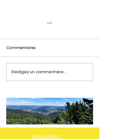
Commentaires
LANCEMENT DE
RÉUNION « RÉ
Rédigez un commentaire...
L’OPÉRATION «
BERGES DE LA
SOUTIENS TON CLUB »
»
INFOS MAIRIE