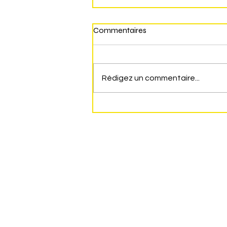
Commentaires
Rédigez un commentaire...
Copie de REMISE DES
DICTIONNAIRES AUX
ÉLÈVES DE CM2