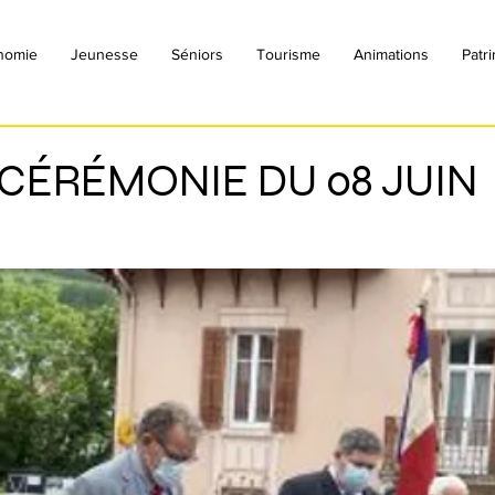
nomie
Jeunesse
Séniors
Tourisme
Animations
Patr
 CÉRÉMONIE DU 08 JUIN