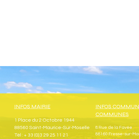
INFOS MAIRIE
INFOS COMMUN
COMMUNES
1 Place du 2 Octobre 1944
88560 Saint-Maurice-Sur-Moselle
8 Rue de la Favée
88160 Fresse-sur-Mo
Tél : + 33 (0)3 29 25 11 21