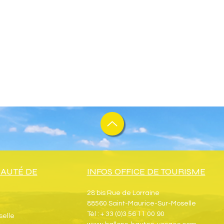
AUTÉ DE
INFOS OFFICE DE TOURISME
28 bis Rue de Lorraine
88560 Saint-Maurice-Sur-Moselle
Tél : + 33 (0)3 56 11 00 90
selle