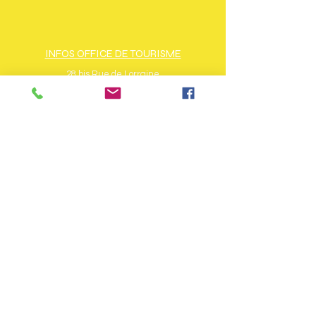
INFOS OFFICE DE TOURISME
28 bis Rue de Lorraine
88560 Saint-Maurice-Sur-Moselle
Tél : + 33 (0)3 56 11 00 90
www.ballons-hautes-vosges.com
Horaires d'ouverture période de vacances
scolaires :
du lundi au samedi de 9h à 12h et de 14h à
18h dimanche de 9h à 12h
Horaires d'ouverture hors vacances
scolaires :
du lundi au samedi de 9h à 12h et de 14h à
17h
INFOS COMMUNAUTÉ DE
COMMUNES
8 Rue de la Favée
88160 Fresse-sur-Moselle