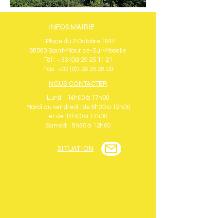
INFOS MAIRIE
1 Place du 2 Octobre 1944
88560 Saint-Maurice-Sur-Moselle
Tél : + 33 (0)3 29 25 11 21
Fax : +33 (0)3.29.25.28.00
NOUS CONTACTER
Lundi : 14h00 à 17h00
Mardi au vendredi : de 8h30 à 12h00
et de 14h00 à 17h00
Samedi : 8h30 à 12h00
SITUATION